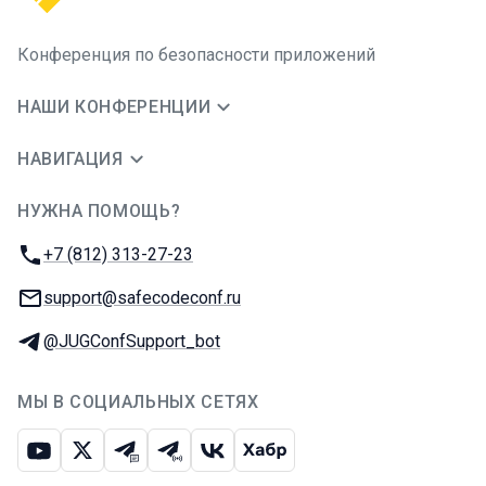
Конференция по безопасности приложений
НАШИ КОНФЕРЕНЦИИ
НАВИГАЦИЯ
НУЖНА ПОМОЩЬ?
JUG Ru Group
Телефон:
+7 (812) 313-27-23
E-mail:
support@safecodeconf.ru
Телеграм:
@JUGConfSupport_bot
МЫ В СОЦИАЛЬНЫХ СЕТЯХ
Ютуб
Икс
Телеграм-чат
Телеграм-канал
ВКонтакте
Хабр