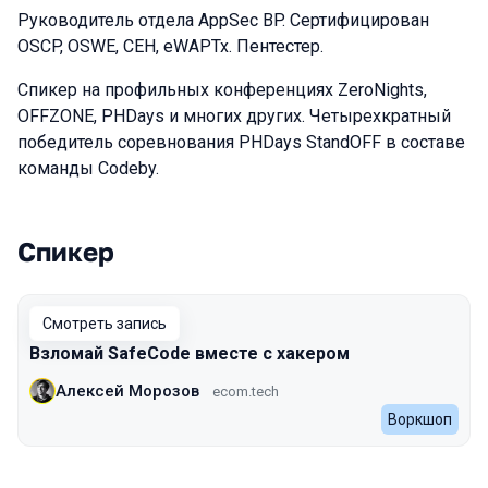
Руководитель отдела AppSec BP. Сертифицирован
OSCP, OSWE, CEH, eWAPTx. Пентестер.
Спикер на профильных конференциях ZeroNights,
OFFZONE, PHDays и многих других. Четырехкратный
победитель соревнования PHDays StandOFF в составе
команды Codeby.
Спикер
Выступления в сезоне 2024 Autumn
Смотреть запись
Взломай SafeCode вместе с хакером
Алексей Морозов
ecom.tech
Воркшоп