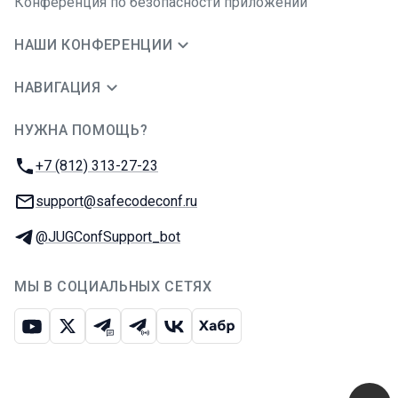
Конференция по безопасности приложений
НАШИ КОНФЕРЕНЦИИ
НАВИГАЦИЯ
НУЖНА ПОМОЩЬ?
JUG Ru Group
Телефон:
+7 (812) 313-27-23
E-mail:
support@safecodeconf.ru
Телеграм:
@JUGConfSupport_bot
МЫ В СОЦИАЛЬНЫХ СЕТЯХ
Ютуб
Икс
Телеграм-чат
Телеграм-канал
ВКонтакте
Хабр