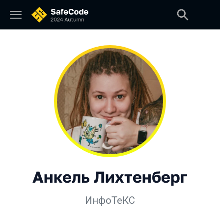
Анкель Лихтенберг
ИнфоТеКС