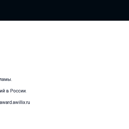
ламы.
ий в России.
ard.awillix.ru