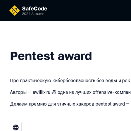
Pentest award
Про практическую кибербезопасность без воды и рек
Авторы — awillix.ru 😼 одна из лучших offensive-компан
Делаем премию для этичных хакеров рentest award — aw