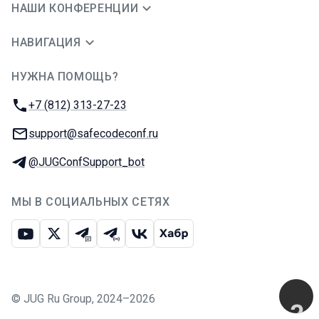
НАШИ КОНФЕРЕНЦИИ
НАВИГАЦИЯ
НУЖНА ПОМОЩЬ?
JUG Ru Group
Телефон:
+7 (812) 313-27-23
E-mail:
support@safecodeconf.ru
Телеграм:
@JUGConfSupport_bot
МЫ В СОЦИАЛЬНЫХ СЕТЯХ
Ютуб
Икс
Телеграм-чат
Телеграм-канал
ВКонтакте
Хабр
©
JUG Ru Group
,
2024–2026